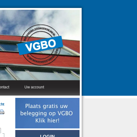
ntact
Uw account
cht
LOGIN