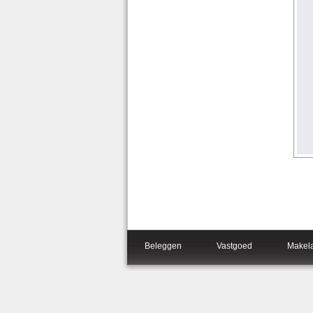
Beleggen
Vastgoed
Makel