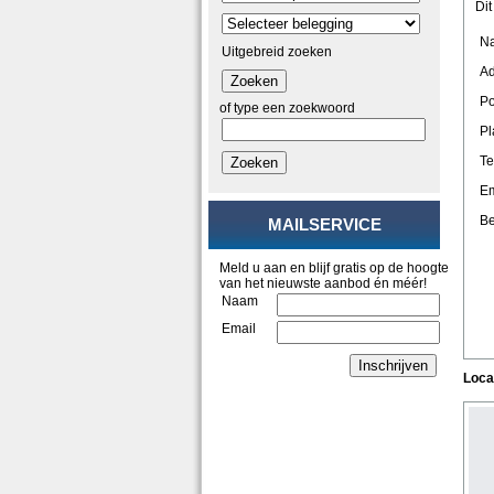
Di
N
Uitgebreid zoeken
Ad
Zoeken
Po
of type een zoekwoord
Pl
Te
Zoeken
Em
Be
MAILSERVICE
Meld u aan en blijf gratis op de hoogte
van het nieuwste aanbod én méér!
Naam
Email
Inschrijven
Loca