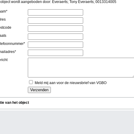
t object wordt aangeboden door: Everaerts; Tony Everaerts; 0013314005
aam*
res
stcode
aats
lefoonnummer*
ailadres*
richt
Meld mij aan voor de nieuwsbrief van VGBO
tie van het object