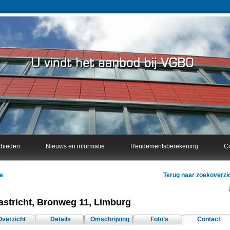
nbieden
Nieuws en informatie
Rendementsberekening
Co
e
Terug naar zoekoverzi
stricht, Bronweg 11, Limburg
Overzicht
Details
Omschrijving
Foto’s
Contact