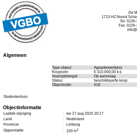
De M
1723 HZ Noord Sch
Tel. 0226
Fax. 0226
info@
Algemeen
Type object:
Appartement(en)
Koopsom:
€ 310.000,00 k.k.
Huuropbrengst:
Op aanvraag
Status:
beschikbaar/te koop
Objectcode:
418
Studentenhuis
Objectinformatie
Laatste wijziging
:
wo 27 aug 2025 20:17
Land
:
Nederland
Provincie
:
Limburg
2
Oppervlakte
:
100 m