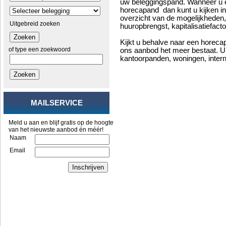
uw beleggingspand. Wanneer u er
horecapand dan kunt u kijken 
overzicht van de mogelijkheden,
Uitgebreid zoeken
huuropbrengst, kapitalisatiefactor
Zoeken
Kijkt u behalve naar een horec
of type een zoekwoord
ons aanbod het meer bestaat. U 
kantoorpanden, woningen, intern
Zoeken
MAILSERVICE
Meld u aan en blijf gratis op de hoogte
van het nieuwste aanbod én méér!
Naam
Email
Inschrijven