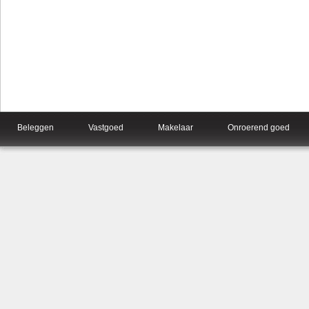
Beleggen
Vastgoed
Makelaar
Onroerend goed