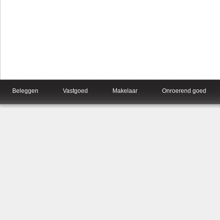
Beleggen
Vastgoed
Makelaar
Onroerend goed