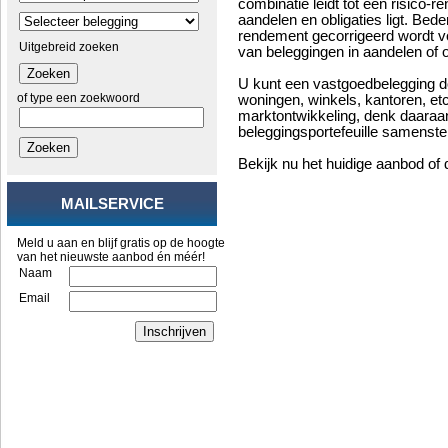
combinatie leidt tot een risico-r
aandelen en obligaties ligt. Bede
rendement gecorrigeerd wordt voo
Uitgebreid zoeken
van beleggingen in aandelen of o
Zoeken
U kunt een vastgoedbelegging d
of type een zoekwoord
woningen, winkels, kantoren, et
marktontwikkeling, denk daaraa
beleggingsportefeuille samenste
Zoeken
Bekijk nu het huidige aanbod o
MAILSERVICE
Meld u aan en blijf gratis op de hoogte
van het nieuwste aanbod én méér!
Naam
Email
Inschrijven