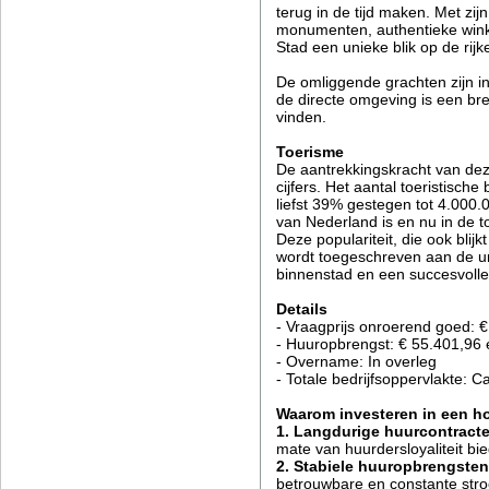
terug in de tijd maken. Met zi
monumenten, authentieke winke
Stad een unieke blik op de rij
De omliggende grachten zijn in
de directe omgeving is een bre
vinden.
Toerisme
De aantrekkingskracht van dez
cijfers. Het aantal toeristisc
liefst 39% gestegen tot 4.000.
van Nederland is en nu in de t
Deze populariteit, die ook blij
wordt toegeschreven aan de un
binnenstad en een succesvolle 
Details
- Vraagprijs onroerend goed: €
- Huuropbrengst: € 55.401,96 e
- Overname: In overleg
- Totale bedrijfsoppervlakte: C
Waarom investeren in een h
1. Langdurige huurcontract
mate van huurdersloyaliteit bi
2. Stabiele huuropbrengste
betrouwbare en constante str