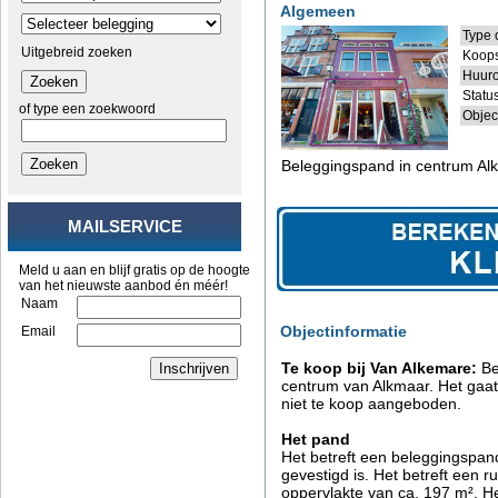
Algemeen
Type 
Uitgebreid zoeken
Koop
Huuro
Zoeken
Status
of type een zoekwoord
Objec
Zoeken
Beleggingspand in centrum Al
MAILSERVICE
Meld u aan en blijf gratis op de hoogte
van het nieuwste aanbod én méér!
Naam
Objectinformatie
Email
Te koop bij Van Alkemare:
Be
Inschrijven
centrum van Alkmaar. Het gaat 
niet te koop aangeboden.
Het pand
Het betreft een beleggingspa
gevestigd is. Het betreft een 
oppervlakte van ca. 197 m². He