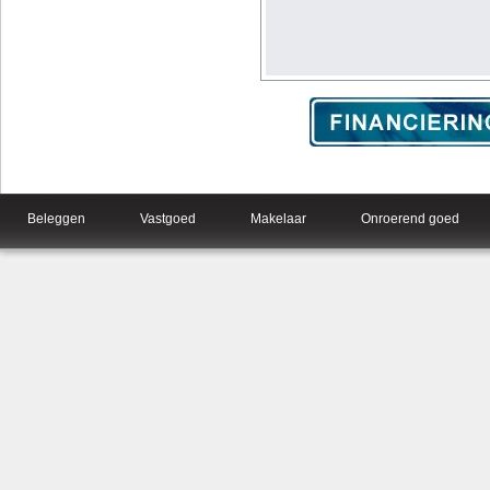
Beleggen
Vastgoed
Makelaar
Onroerend goed