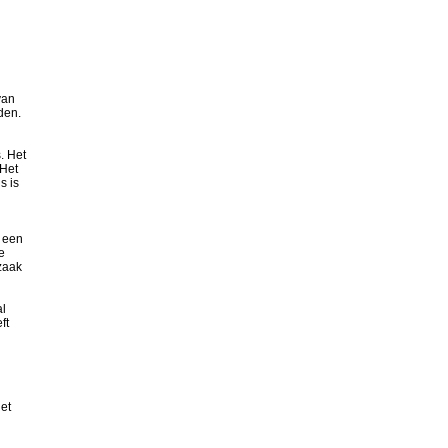
van
oden.
. Het
 Het
s is
j een
e
zaak
al
ft
et