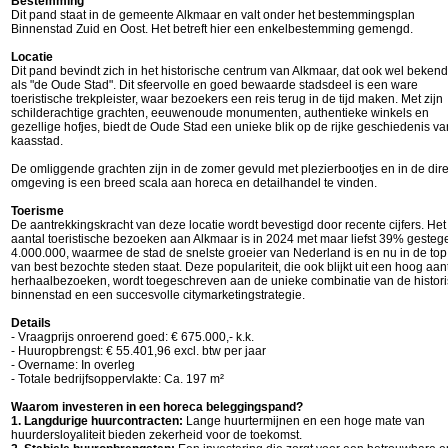
Bestemming
Dit pand staat in de gemeente Alkmaar en valt onder het bestemmingsplan
Binnenstad Zuid en Oost. Het betreft hier een enkelbestemming gemengd.
Locatie
Dit pand bevindt zich in het historische centrum van Alkmaar, dat ook wel bekend
als "de Oude Stad". Dit sfeervolle en goed bewaarde stadsdeel is een ware
toeristische trekpleister, waar bezoekers een reis terug in de tijd maken. Met zijn
schilderachtige grachten, eeuwenoude monumenten, authentieke winkels en
gezellige hofjes, biedt de Oude Stad een unieke blik op de rijke geschiedenis v
kaasstad.
De omliggende grachten zijn in de zomer gevuld met plezierbootjes en in de dir
omgeving is een breed scala aan horeca en detailhandel te vinden.
Toerisme
De aantrekkingskracht van deze locatie wordt bevestigd door recente cijfers. Het
aantal toeristische bezoeken aan Alkmaar is in 2024 met maar liefst 39% gestege
4.000.000, waarmee de stad de snelste groeier van Nederland is en nu in de top 
van best bezochte steden staat. Deze populariteit, die ook blijkt uit een hoog aan
herhaalbezoeken, wordt toegeschreven aan de unieke combinatie van de histor
binnenstad en een succesvolle citymarketingstrategie.
Details
- Vraagprijs onroerend goed: € 675.000,- k.k.
- Huuropbrengst: € 55.401,96 excl. btw per jaar
- Overname: In overleg
- Totale bedrijfsoppervlakte: Ca. 197 m²
Waarom investeren in een horeca beleggingspand?
1. Langdurige huurcontracten:
Lange huurtermijnen en een hoge mate van
huurdersloyaliteit bieden zekerheid voor de toekomst.