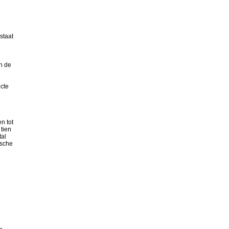
staat
an de
ecte
n tot
tien
tal
ische