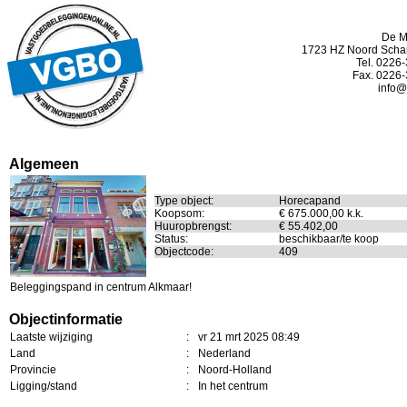
De M
1723 HZ Noord Sch
Tel. 0226
Fax. 0226
info@
Algemeen
Type object:
Horecapand
Koopsom:
€ 675.000,00 k.k.
Huuropbrengst:
€ 55.402,00
Status:
beschikbaar/te koop
Objectcode:
409
Beleggingspand in centrum Alkmaar!
Objectinformatie
Laatste wijziging
:
vr 21 mrt 2025 08:49
Land
:
Nederland
Provincie
:
Noord-Holland
Ligging/stand
:
In het centrum