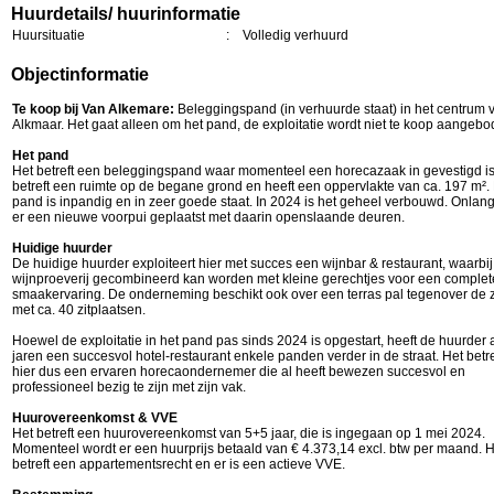
Huurdetails/ huurinformatie
Huursituatie
:
Volledig verhuurd
Objectinformatie
Te koop bij Van Alkemare:
Beleggingspand (in verhuurde staat) in het centrum 
Alkmaar. Het gaat alleen om het pand, de exploitatie wordt niet te koop aangeb
Het pand
Het betreft een beleggingspand waar momenteel een horecazaak in gevestigd is
betreft een ruimte op de begane grond en heeft een oppervlakte van ca. 197 m².
pand is inpandig en in zeer goede staat. In 2024 is het geheel verbouwd. Onlang
er een nieuwe voorpui geplaatst met daarin openslaande deuren.
Huidige huurder
De huidige huurder exploiteert hier met succes een wijnbar & restaurant, waarbi
wijnproeverij gecombineerd kan worden met kleine gerechtjes voor een complet
smaakervaring. De onderneming beschikt ook over een terras pal tegenover de 
met ca. 40 zitplaatsen.
Hoewel de exploitatie in het pand pas sinds 2024 is opgestart, heeft de huurder 
jaren een succesvol hotel-restaurant enkele panden verder in de straat. Het betre
hier dus een ervaren horecaondernemer die al heeft bewezen succesvol en
professioneel bezig te zijn met zijn vak.
Huurovereenkomst & VVE
Het betreft een huurovereenkomst van 5+5 jaar, die is ingegaan op 1 mei 2024.
Momenteel wordt er een huurprijs betaald van € 4.373,14 excl. btw per maand. H
betreft een appartementsrecht en er is een actieve VVE.