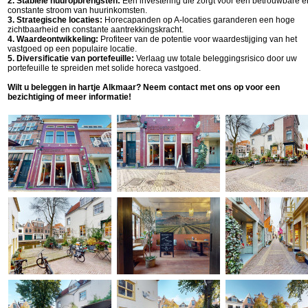
2. Stabiele huuropbrengsten:
Een investering die zorgt voor een betrouwbare e
constante stroom van huurinkomsten.
3. Strategische locaties:
Horecapanden op A-locaties garanderen een hoge
zichtbaarheid en constante aantrekkingskracht.
4. Waardeontwikkeling:
Profiteer van de potentie voor waardestijging van het
vastgoed op een populaire locatie.
5. Diversificatie van portefeuille:
Verlaag uw totale beleggingsrisico door uw
portefeuille te spreiden met solide horeca vastgoed.
Wilt u beleggen in hartje Alkmaar? Neem contact met ons op voor een
bezichtiging of meer informatie!