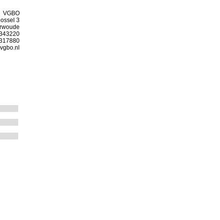
VGBO
ossel 3
arwoude
-343220
-317880
vgbo.nl