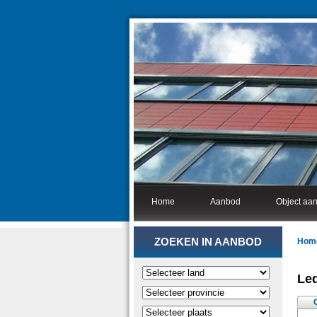
Home
Aanbod
Object aa
ZOEKEN IN AANBOD
Hom
Led