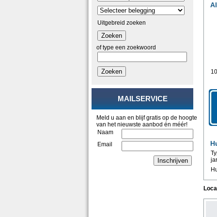
A
Uitgebreid zoeken
Zoeken
of type een zoekwoord
Zoeken
10
MAILSERVICE
Meld u aan en blijf gratis op de hoogte
van het nieuwste aanbod én méér!
Naam
Hu
Email
Ty
ja
Inschrijven
Hu
Loca