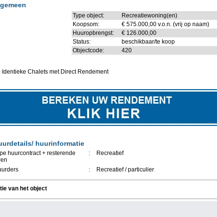
lgemeen
Type object:
Recreatiewoning(en)
Koopsom:
€ 575.000,00 v.o.n. (vrij op naam)
Huuropbrengst:
€ 126.000,00
Status:
beschikbaar/te koop
Objectcode:
420
 Identieke Chalets met Direct Rendement
urdetails/ huurinformatie
pe huurcontract + resterende
:
Recreatief
ren
urders
:
Recreatief / particulier
tie van het object