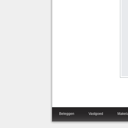
Beleggen
Vastgoed
Makel