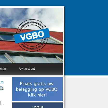
ntact
Uw account
cht
LOGIN