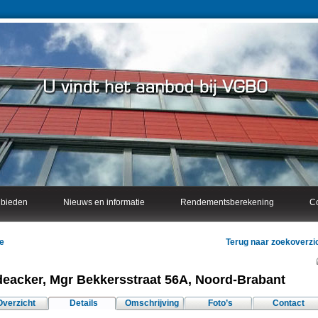
nbieden
Nieuws en informatie
Rendementsberekening
Co
e
Terug naar zoekoverzi
eacker, Mgr Bekkersstraat 56A, Noord-Brabant
Overzicht
Details
Omschrijving
Foto’s
Contact