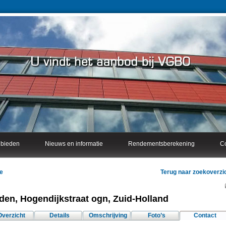
nbieden
Nieuws en informatie
Rendementsberekening
Co
e
Terug naar zoekoverzi
den, Hogendijkstraat ogn, Zuid-Holland
Overzicht
Details
Omschrijving
Foto’s
Contact