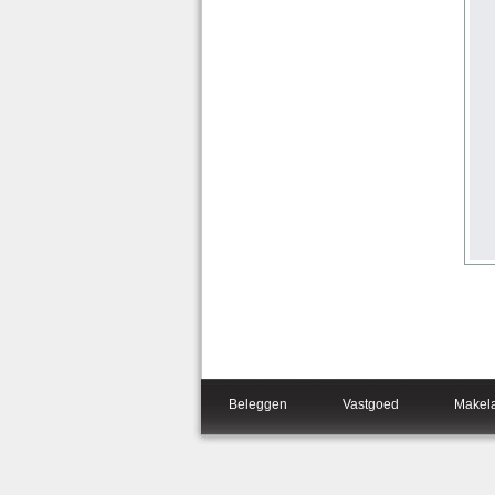
Beleggen
Vastgoed
Makel