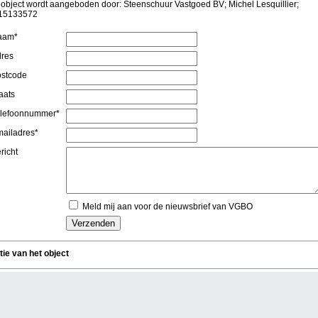
 object wordt aangeboden door: Steenschuur Vastgoed BV; Michel Lesquillier;
15133572
aam*
res
stcode
aats
lefoonnummer*
ailadres*
richt
Meld mij aan voor de nieuwsbrief van VGBO
tie van het object