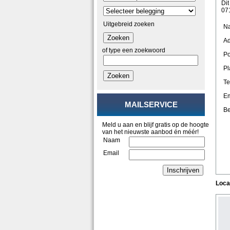
Dit
07
Uitgebreid zoeken
N
Zoeken
Ad
of type een zoekwoord
Po
Pl
Zoeken
Te
Em
MAILSERVICE
Be
Meld u aan en blijf gratis op de hoogte
van het nieuwste aanbod én méér!
Naam
Email
Inschrijven
Loca