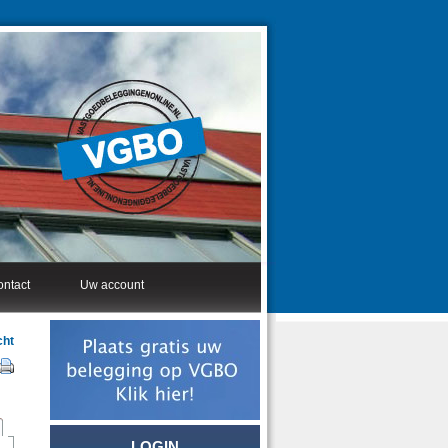
ntact
Uw account
cht
LOGIN