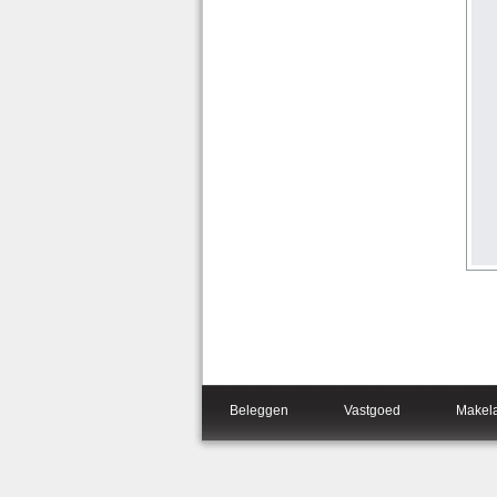
Beleggen
Vastgoed
Makel