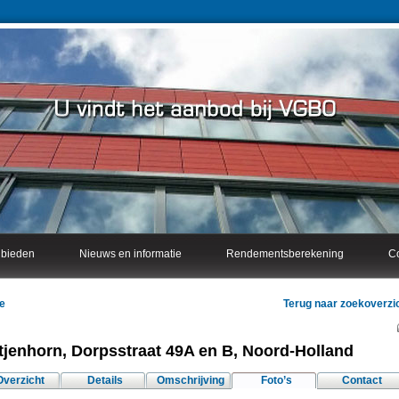
nbieden
Nieuws en informatie
Rendementsberekening
Co
e
Terug naar zoekoverzi
tjenhorn, Dorpsstraat 49A en B, Noord-Holland
Overzicht
Details
Omschrijving
Foto’s
Contact