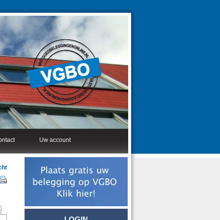
ntact
Uw account
cht
LOGIN