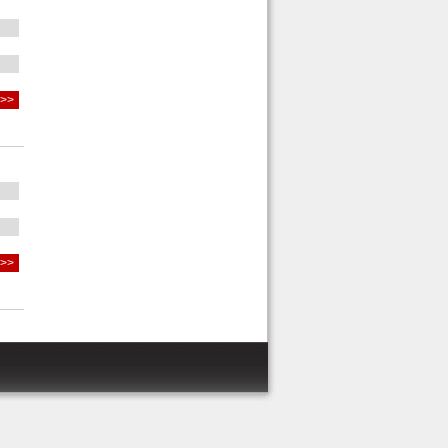
 >>
 >>