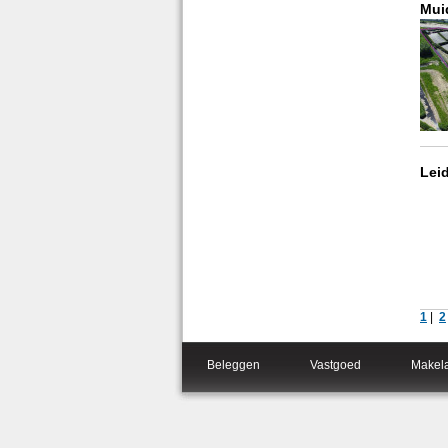
Mui
Lei
1
|
2
Beleggen
Vastgoed
Makel