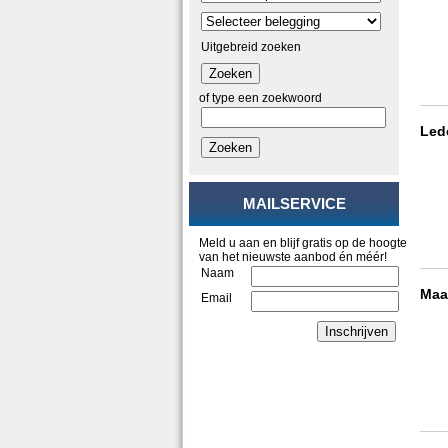
Uitgebreid zoeken
Zoeken
of type een zoekwoord
Led
Zoeken
MAILSERVICE
Meld u aan en blijf gratis op de hoogte
van het nieuwste aanbod én méér!
Naam
Maa
Email
Inschrijven