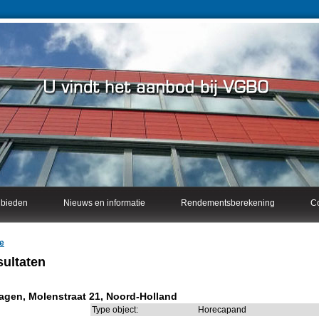
nbieden
Nieuws en informatie
Rendementsberekening
Co
e
ultaten
agen, Molenstraat 21, Noord-Holland
Type object:
Horecapand