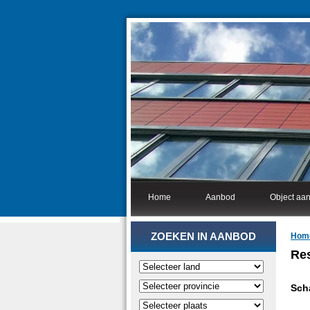
Home
Aanbod
Object aa
ZOEKEN IN AANBOD
Hom
Res
Sch