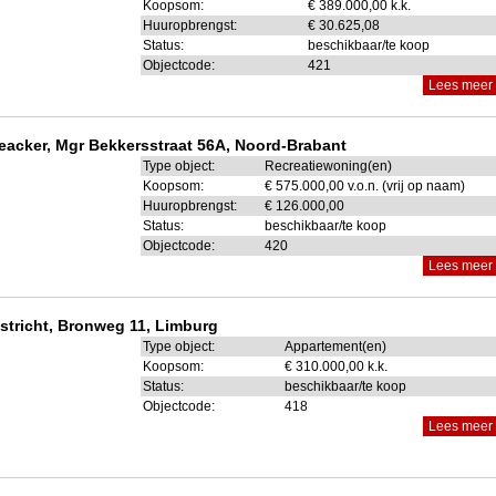
Koopsom:
€ 389.000,00 k.k.
Huuropbrengst:
€ 30.625,08
Status:
beschikbaar/te koop
Objectcode:
421
Lees meer
eacker, Mgr Bekkersstraat 56A, Noord-Brabant
Type object:
Recreatiewoning(en)
Koopsom:
€ 575.000,00 v.o.n. (vrij op naam)
Huuropbrengst:
€ 126.000,00
Status:
beschikbaar/te koop
Objectcode:
420
Lees meer
stricht, Bronweg 11, Limburg
Type object:
Appartement(en)
Koopsom:
€ 310.000,00 k.k.
Status:
beschikbaar/te koop
Objectcode:
418
Lees meer