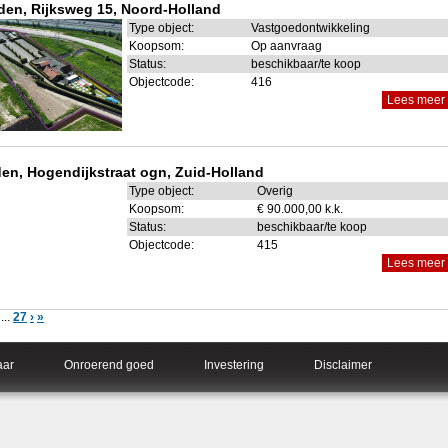
den, Rijksweg 15, Noord-Holland
Type object:
Vastgoedontwikkeling
Koopsom:
Op aanvraag
Status:
beschikbaar/te koop
Objectcode:
416
Lees meer
den, Hogendijkstraat ogn, Zuid-Holland
Type object:
Overig
Koopsom:
€ 90.000,00 k.k.
Status:
beschikbaar/te koop
Objectcode:
415
Lees meer
...
27
›
»
aar
Onroerend goed
Investering
Disclaimer